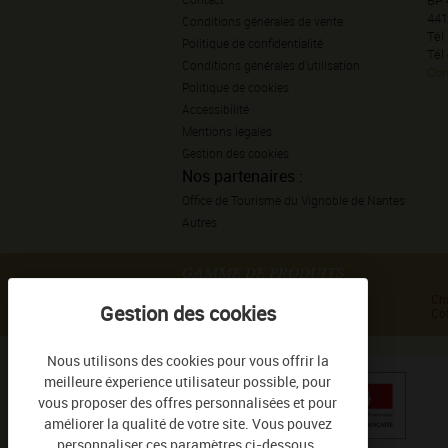
441
Conditions générales de vente
Tél
Politique de confidentialité
Tél
Conditions générales d'utilisation
Con
Politique de cookies
Accessibilité
Mentions légales
Gestion des cookies
Nos partenaires :
Office de Tourisme du Vignoble de Nantes
Autres
GAMME DE PRODUITS
Haute Culture de Sauvion
Ch
Tradition de Sauvion
Cof
Nous utilisons des cookies pour vous offrir la
meilleure éxperience utilisateur possible, pour
vous proposer des offres personnalisées et pour
améliorer la qualité de votre site. Vous pouvez
personnaliser ces paramètres ci-dessous.