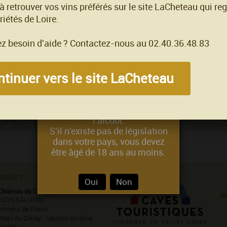
 à retrouver vos vins préférés sur le site LaCheteau qui re
"Depuis ce printemps, dans la quiétude, presq
riétés de Loire.
Les blessures que le temps m'avait infligées sont
Dès lors sont apparus devant vos yeux éblouis,
Mes frontons audacieux et mes arcs d'Italie
z besoin d'aide ? Contactez-nous au 02.40.36.48.83
Mes lucarnes, faîtages et frises soigneusement 
Mes parements de tuffeau à l'allure si distinguée
Qu'il me tarde de vous laisser admirer."
Bienvenue sur Sauvion,
tinuer vers le site LaCheteau
Pour visiter notre site, vous
devez avoir l'âge légal autorisé
pour acheter ou consommer de
l'alcool.
S'il n'existe pas de législation
dans votre pays, vous devez
être âgé de 18 ans au moins.
NTACT
Oui
Non
Château du Cléray
ISON SAUVION
onneur de Plaisir
teau du Cléray - Sauvion en Eolie
49459