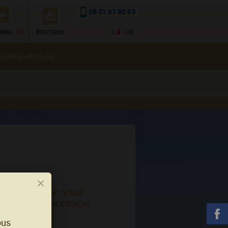
06 21 67 90 63
[0]
NIER
BOUTIQUE
UTIQUE EN LIGNE
iré... Laissez-vous
soin par notre équipe.
ous