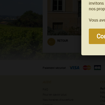
invitons
nos prop
Vous ave
Con
RETOUR
Paiement sécurisé
AIDE
CO
Au 
FAQ
MA
Pour en savoir plus
Faç
Nos horaires d’ouverture
Châ
Contact
BP 