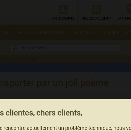
MON COMPTE
NOUVEAU CLIENT ?
MON PA
 FAIRE
VISITES ET OENOTOURISME
ACTUALITÉS
AGENDA
BO
orter par un joli poème
nsporter par un joli poème
La rénovation du Château nous a insp
 clientes, chers clients,
transporter par ce poème écrit avec 
te rencontre actuellement un problème technique, nous v