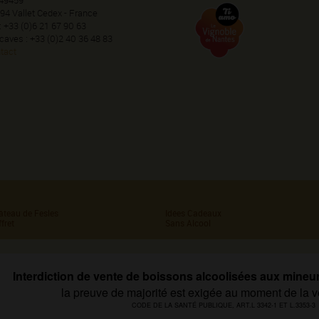
94 Vallet Cedex - France
 : +33 (0)6 21 67 90 63
 caves : +33 (0)2 40 36 48 83
tact
âteau de Fesles
Idées Cadeaux
fret
Sans Alcool
Interdiction de vente de boissons alcoolisées aux mineu
la preuve de majorité est exigée au moment de la v
CODE DE LA SANTÉ PUBLIQUE, ART.L 3342-1 ET L.3353-3