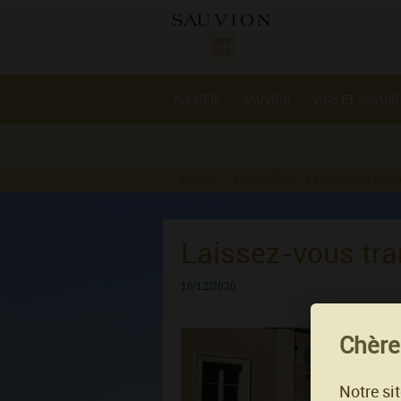
Gestion des cookies
ACCUEIL
SAUVION
VINS ET SAVOIR
Accueil
ActualitÃ©s
Laissez-vous transp
Laissez-vous tra
10/12/2020
Chères
Notre si