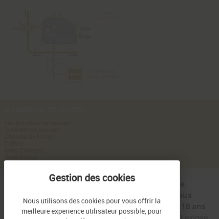
GAMME DE PRODUITS
Haute Culture de Sauvion
Tradition de Sauvion
Château de Fesles
Coffret
Idées Cadeaux
Sans Alcool
Interdiction de vente de
boissons alcoolisées aux
Nous utilisons des cookies pour vous offrir la
mineurs de moins de 18 ans
meilleure éxperience utilisateur possible, pour
la preuve de majorité est exigée