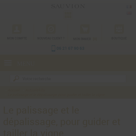
Gestion des cookies
MON COMPTE
NOUVEAU CLIENT ?
[0]
BOUTIQUE
MON PANIER
06 21 67 90 63
MENU
Accueil
ActualitÃ©s
Le palissage et le dépalissage, pour guider et tailler la vigne
Le palissage et le
dépalissage, pour guider et
tailler la vigne