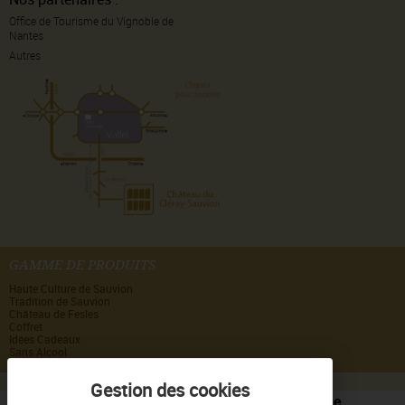
Office de Tourisme du Vignoble de
Nantes
Autres
GAMME DE PRODUITS
Haute Culture de Sauvion
Tradition de Sauvion
Château de Fesles
Coffret
Idées Cadeaux
Sans Alcool
Interdiction de vente de