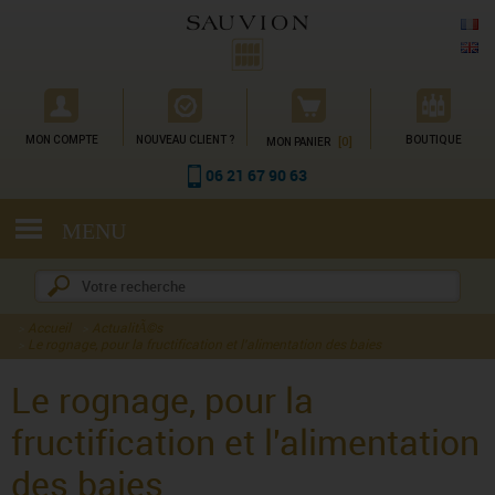
Gestion des cookies
MON COMPTE
NOUVEAU CLIENT ?
[0]
BOUTIQUE
MON PANIER
06 21 67 90 63
MENU
Accueil
ActualitÃ©s
Le rognage, pour la fructification et l'alimentation des baies
Le rognage, pour la
fructification et l'alimentation
des baies