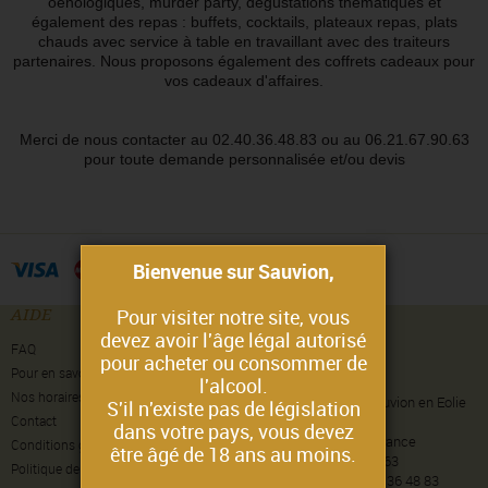
oenologiques, murder party, dégustations thématiques et
également des repas : buffets, cocktails, plateaux repas, plats
chauds avec service à table en travaillant avec des traiteurs
partenaires. Nous proposons également des coffrets cadeaux pour
vos cadeaux d'affaires.
Merci de nous contacter au 02.40.36.48.83 ou au 06.21.67.90.63
pour toute demande personnalisée et/ou devis
Bienvenue sur Sauvion,
AIDE
CONTACT
Pour visiter notre site, vous
devez avoir l'âge légal autorisé
Au Château du Cléray
FAQ
pour acheter ou consommer de
MAISON SAUVION
Pour en savoir plus
Façonneur de Plaisir
l'alcool.
Nos horaires d’ouverture
Château du Cléray - Sauvion en Eolie
S'il n'existe pas de législation
Contact
BP 49459
dans votre pays, vous devez
44194 Vallet Cedex - France
Conditions générales de vente
être âgé de 18 ans au moins.
Tél : +33 (0)6 21 67 90 63
Politique de confidentialité
Tél caves : +33 (0)2 40 36 48 83