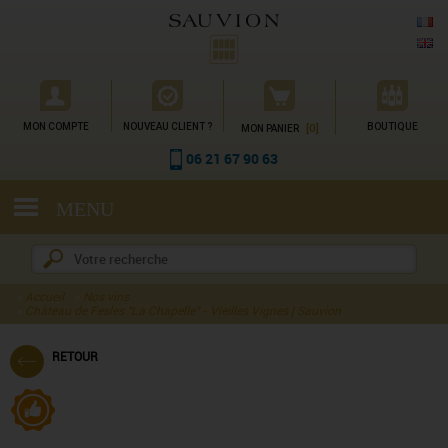
Gestion des cookies
MON COMPTE
NOUVEAU CLIENT ?
[0]
BOUTIQUE
MON PANIER
06 21 67 90 63
MENU
Accueil
Nos vins
Château de Fesles "La Chapelle" - Vieilles Vignes | Sauvion
RETOUR