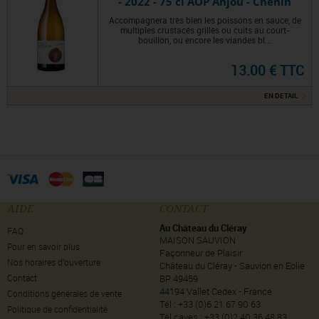
- 2022 - 75 cl AOP Anjou - Chenin
Accompagnera très bien les poissons en sauce, de
multiples crustacés grillés ou cuits au court-
bouillon, ou encore les viandes bl...
13.00 € TTC
EN DETAIL
AIDE
CONTACT
Au Château du Cléray
FAQ
MAISON SAUVION
Pour en savoir plus
Façonneur de Plaisir
Nos horaires d’ouverture
Château du Cléray - Sauvion en Eolie
Contact
BP 49459
44194 Vallet Cedex - France
Conditions générales de vente
Tél : +33 (0)6 21 67 90 63
Politique de confidentialité
Tél caves : +33 (0)2 40 36 48 83