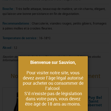
Bouche :
Très belle attaque, beaucoup de matière, un vin charnu, élégant,
qui laisse une bonne persistance en fin de dégustation.
Recommandations :
Charcuterie, viandes rouges, petits gibiers, fromages
à pâtes molles et à croûtes fleuries.
Temperature de service :
16-18°C
Alcool :
12
Sauvion se réserve le droit du millésime selon les disponibilités des stocks.
Information sur simple demande.
Bienvenue sur Sauvion,
Pour visiter notre site, vous
Nous vous proposons également
devez avoir l'âge légal autorisé
pour acheter ou consommer de
l'alcool.
S'il n'existe pas de législation
Tradition de Sauvion - Le Puy Bel
dans votre pays, vous devez
Abord - 2024 - 75 cl AOP Saint
être âgé de 18 ans au moins.
Nicolas de Bourgueuil - Cabernet
Franc