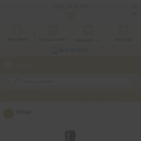
Gestion des cookies
MON COMPTE
NOUVEAU CLIENT ?
[0]
BOUTIQUE
MON PANIER
06 21 67 90 63
MENU
Accueil
Nos vins
AOP Bonnezeaux Chenin Bonnezeaux Château de Fesles 2015
RETOUR