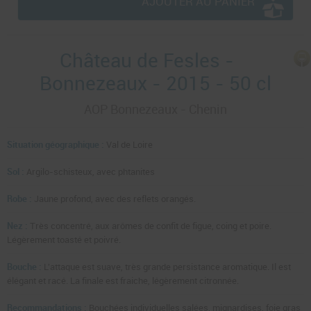
AJOUTER AU PANIER
Château de Fesles -
Bonnezeaux - 2015 - 50 cl
AOP Bonnezeaux - Chenin
Situation géographique :
Val de Loire
Sol :
Argilo-schisteux, avec phtanites
Robe :
Jaune profond, avec des reflets orangés.
Nez :
Très concentré, aux arômes de confit de figue, coing et poire.
Légèrement toasté et poivré.
Bouche :
L'attaque est suave, très grande persistance aromatique. Il est
élégant et racé. La finale est fraiche, légèrement citronnée.
Recommandations :
Bouchées individuelles salées, mignardises, foie gras