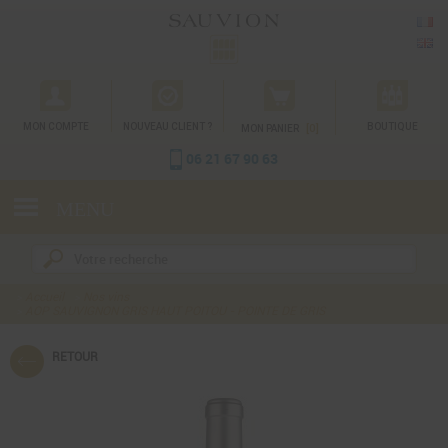
Gestion des cookies
MON COMPTE
NOUVEAU CLIENT ?
[0]
BOUTIQUE
MON PANIER
06 21 67 90 63
MENU
Accueil
Nos vins
AOP SAUVIGNON GRIS HAUT POITOU - POINTE DE GRIS
RETOUR