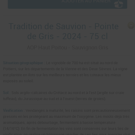
AJOUTER AU PANIER
Tradition de Sauvion - Pointe
de Gris - 2024 - 75 cl
AOP Haut Poitou - Sauvignon Gris
Situation géographique :
Le vignoble de 700 ha est situé au nord de
Poitiers, sur les départements de la Vienne et des Deux Sèvres. La vigne
est plantée en ilots sur les meilleurs terroirs et les coteaux les mieux
exposés au soleil.
Sol :
Sols argilo-calcaires du Crétacé au nord et à l’est (argile sur craie
tuffeau), du Jurassique au sud et à l’ouest (terres de groies).
Vinification :
Vendangés à maturité, les raisins sont précautionneusement
pressés en les protégeant au maximum de l'oxygène. Les moûts déjà très
aromatiques, après débourbage, fermentent à basse température
(14/16°C). En fin de fermentation les vins sont conservés sur leurs lies de
vinification, on réalise un bâtonnage régulier de ces lies pour apporter plus