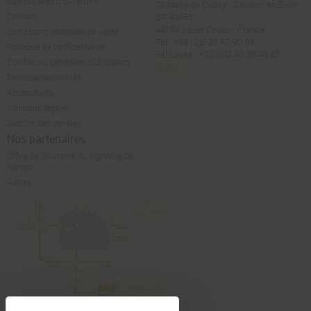
Nos horaires d’ouverture
Château du Cléray - Sauvion en Eolie
Contact
BP 49459
44194 Vallet Cedex - France
Conditions générales de vente
Tél : +33 (0)6 21 67 90 63
Politique de confidentialité
Tél caves : +33 (0)2 40 36 48 83
Conditions générales d'utilisation
Contact
Politique de cookies
Accessibilité
Mentions légales
Gestion des cookies
Nos partenaires :
Office de Tourisme du Vignoble de
Nantes
Autres