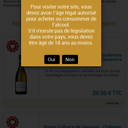
Sauvion se réserve le droit du millésime selon les disponibilités des stocks.
Information sur simple demande.
Pour visiter notre site, vous
devez avoir l'âge légal autorisé
pour acheter ou consommer de
Nous vous proposons également
l'alcool.
S'il n'existe pas de législation
dans votre pays, vous devez
être âgé de 18 ans au moins.
Tradition de Sauvion - Les Fondettes
- Sancerre - 2024 - 75 cl AOP Sancerre
Oui
Non
- Sauvignon
Ce vin accompagnera à merveille les fruits de mer,
coquillages, poissons et les fromages de chèvre.
20.00 € TTC
EN DETAIL
Haute Culture de Sauvion - Château