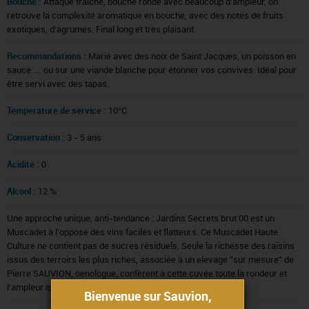
Bouche :
Attaque fraîche, bouche ronde avec beaucoup d'ampleur, on
retrouve la complexité aromatique en bouche, avec des notes de fruits
exotiques, d'agrumes. Final long et très plaisant.
Recommandations :
Marié avec des noix de Saint Jacques, un poisson en
sauce .... ou sur une viande blanche pour étonner vos convives. Idéal pour
être servi avec des tapas.
Temperature de service :
10°C
Conservation :
3 - 5 ans
Acidité :
0
Alcool :
12 %
Une approche unique, anti-tendance : Jardins Secrets brut 00 est un
Muscadet à l'opposé des vins faciles et flatteurs. Ce Muscadet Haute
Culture ne contient pas de sucres résiduels. Seule la richesse des raisins
issus des terroirs les plus riches, associée à un elevage "sur mesure" de
Pierre SAUVION, oenologue, confèrent à cette cuvée toute la rondeur et
l'ampleur qui la caractérisent.
Bienvenue sur Sauvion,