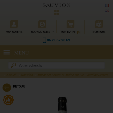
Gestion des cookies
MON COMPTE
NOUVEAU CLIENT ?
[0]
BOUTIQUE
MON PANIER
06 21 67 90 63
MENU
Accueil
Nos vins
Muscadet Sèvres-et-Maine sur Lie – Jardins Secrets
RETOUR