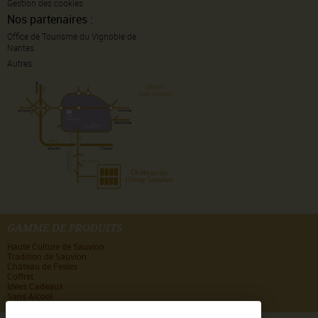
Gestion des cookies
Nos partenaires :
Office de Tourisme du Vignoble de
Nantes
Autres
GAMME DE PRODUITS
Haute Culture de Sauvion
Tradition de Sauvion
Château de Fesles
Coffret
Idées Cadeaux
Sans Alcool