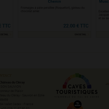
Chenin
Musca
Fromages à pâte persillée (Roquefort), gâteau du
chocolat amer.
Excellen
Jacques
et sa sa
€ TTC
22.00 € TTC
 DETAIL
EN DETAIL
NTACT
Château du Cléray
ISON SAUVION
onneur de Plaisir
teau du Cléray - Sauvion en Eolie
49459
94 Vallet Cedex - France
 : +33 (0)6 21 67 90 63