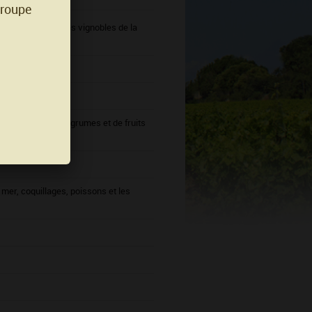
groupe
, faisant partie des vignobles de la
ire.
pierre à fusil, d'agrumes et de fruits
mer, coquillages, poissons et les