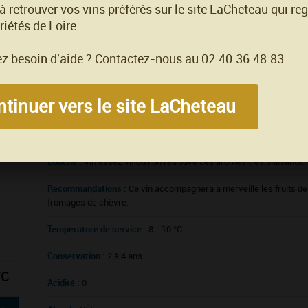
 à retrouver vos vins préférés sur le site LaCheteau qui re
riétés de Loire.
Situation géographique :
Appellation réputée du centre de la France
Loire, située sur une colline dominant la rive gauche de la Haute Lo
z besoin d'aide ? Contactez-nous au 02.40.36.48.83
Sol :
Très caillouteux de calcaire et de silex.
Robe :
Jaune très pâle aux reflets verts.
tinuer vers le site LaCheteau
Nez :
Nez très aromatique de fleurs blanches telles que l'acacia, de 
exotiques.
Bouche :
Vin assez vif où l'on retrouve ces arômes très plaisants.
Recommandations :
Ce vin accompagnera à merveille les fruits de 
fromages de chèvre.
Temperature de service :
8 - 10 °C
Conservation :
2 à 4 ans
TC
Acidité :
0