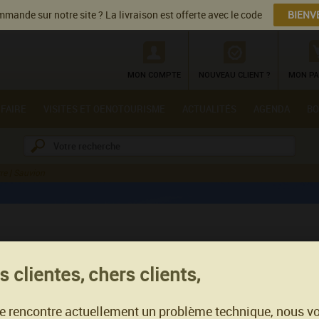
mande sur notre site ? La livraison est offerte avec le code
BIENV
MON COMPTE
NOUVEAU CLIENT ?
MON PA
 FAIRE
VISITES ET OENOTOURISME
ACTUALITÉS
AGENDA
BO
re | Sauvion
Tradition de Sauvion - Les Fo
 clientes, chers clients,
Sancerre - 2024 - 75 cl
AOP Sancerre - Sauvignon
te rencontre actuellement un problème technique, nous v