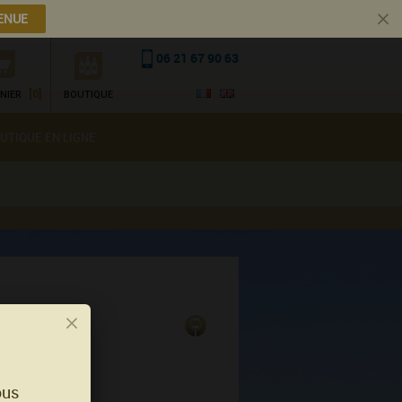
ENUE
06 21 67 90 63
[0]
NIER
BOUTIQUE
UTIQUE EN LIGNE
ndettes -
ous