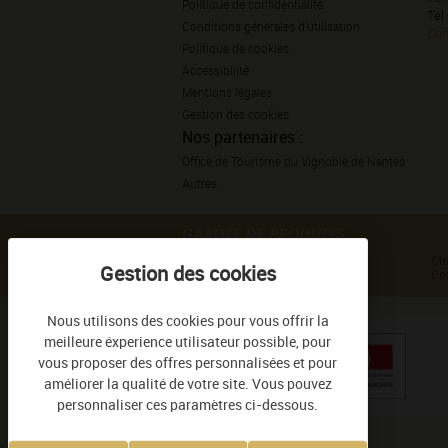
Politique de confidentialité
Tél
Conditions générales d'utilisation
Con
Politique de cookies
Accessibilité
Mentions légales
Gestion des cookies
Nos partenaires :
Office de Tourisme du Vignoble de Nantes
Autres
GAMME DE PRODUITS
Haute Culture de Sauvion
Ch
Tradition de Sauvion
Cof
Nous utilisons des cookies pour vous offrir la
meilleure éxperience utilisateur possible, pour
vous proposer des offres personnalisées et pour
améliorer la qualité de votre site. Vous pouvez
personnaliser ces paramètres ci-dessous.