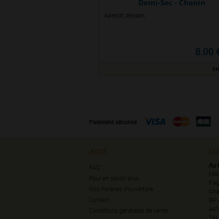
Demi-Sec - Chenin
Apéritif, dessert.
8.00 
EN
Paiement sécurisé
AIDE
CO
Au 
FAQ
MA
Pour en savoir plus
Faç
Nos horaires d’ouverture
Châ
Contact
BP 
441
Conditions générales de vente
Tél