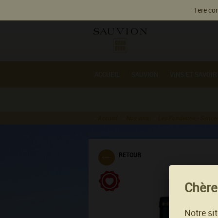
Gestion des cookies
1ère com
ACCUEIL
SAUVION
VINS ET SAVOIR
Accueil
Nos vins
Les Fondettes - Sancer
RETOUR
Chères
Notre si