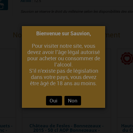
Alcool :
12.5
Sauvion se réserve le droit du millésime selon les disponibilités des s
Bienvenue sur Sauvion,
Nous vous proposons également
Pour visiter notre site, vous
devez avoir l'âge légal autorisé
pour acheter ou consommer de
l'alcool.
S'il n'existe pas de législation
dans votre pays, vous devez
être âgé de 18 ans au moins.
Oui
Non
uets -
Château de Fesles - Bonnezeaux -
Haute
nc -
2015 - 50 cl AOP Bonnezeaux -
du Cl