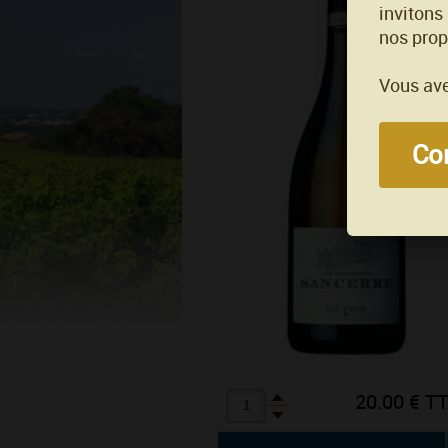
invitons
nos prop
Vous ave
Con
20.00 € T