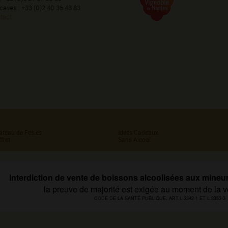
 caves : +33 (0)2 40 36 48 83
tact
âteau de Fesles
Idées Cadeaux
fret
Sans Alcool
Interdiction de vente de boissons alcoolisées aux mineu
la preuve de majorité est exigée au moment de la v
CODE DE LA SANTÉ PUBLIQUE, ART.L 3342-1 ET L.3353-3