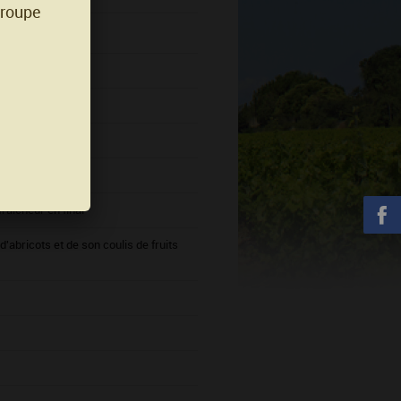
groupe
rature.
raîcheur en final
'abricots et de son coulis de fruits