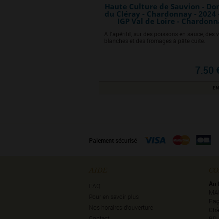
Haute Culture de Sauvion - D
du Cléray - Chardonnay - 2024 -
IGP Val de Loire - Chardon
A l'apéritif, sur des poissons en sauce, des 
blanches et des fromages à pâte cuite.
7.50 
EN
Paiement sécurisé
AIDE
CO
Au 
FAQ
MA
Pour en savoir plus
Faç
Nos horaires d’ouverture
Châ
Contact
BP 