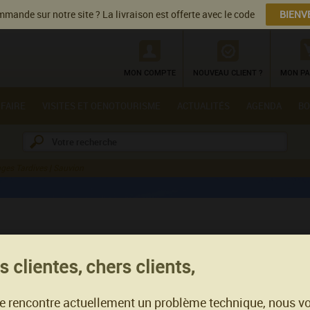
mande sur notre site ? La livraison est offerte avec le code
BIENV
MON COMPTE
NOUVEAU CLIENT ?
MON PA
 FAIRE
VISITES ET OENOTOURISME
ACTUALITÉS
AGENDA
BO
ges Tardives | Sauvion
Haute Culture de Sauvion - D
 clientes, chers clients,
Vendanges Tardives - 50 cl
- Melon de Bourgogne
te rencontre actuellement un problème technique, nous v