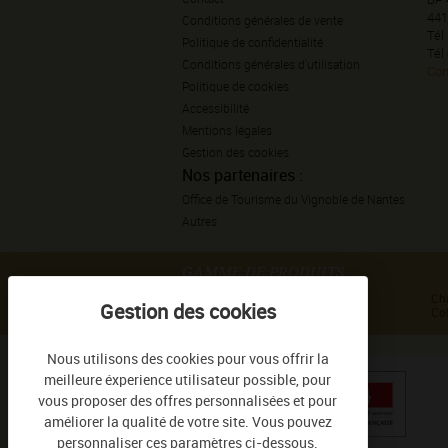
441
Conditions générales de vente
Tél
Politique de confidentialité
Tél
Conditions générales d'utilisation
Con
Politique de cookies
Accessibilité
Mentions légales
Gestion des cookies
Nos partenaires :
Office de Tourisme du Vignoble de Nantes
Autres
GAMME DE PRODUITS
Haute Culture de Sauvion
Ch
Tradition de Sauvion
Cof
Nous utilisons des cookies pour vous offrir la
meilleure éxperience utilisateur possible, pour
vous proposer des offres personnalisées et pour
améliorer la qualité de votre site. Vous pouvez
personnaliser ces paramètres ci-dessous.