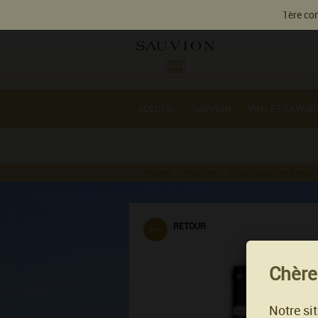
Gestion des cookies
1ère com
ACCUEIL
SAUVION
VINS ET SAVOIR
Accueil
Nos vins
Douce surprise Vendan
RETOUR
Chères
Notre si