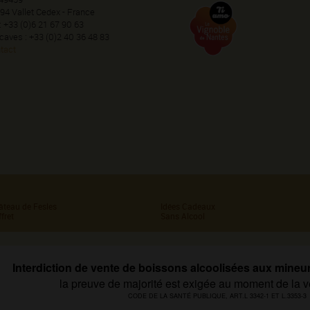
94 Vallet Cedex - France
 : +33 (0)6 21 67 90 63
 caves : +33 (0)2 40 36 48 83
tact
âteau de Fesles
Idées Cadeaux
fret
Sans Alcool
Interdiction de vente de boissons alcoolisées aux mineu
la preuve de majorité est exigée au moment de la v
CODE DE LA SANTÉ PUBLIQUE, ART.L 3342-1 ET L.3353-3