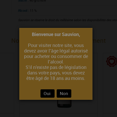
Sucre :
40 grs/litre
Alcool :
11 %
Sauvion se réserve le droit du millésime selon les disponibilités des s
Bienvenue sur Sauvion,
Nous vous proposons également
Pour visiter notre site, vous
devez avoir l'âge légal autorisé
pour acheter ou consommer de
l'alcool.
S'il n'existe pas de législation
dans votre pays, vous devez
être âgé de 18 ans au moins.
Oui
Non