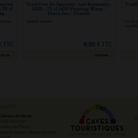
omaine
Tradition de Sauvion - Les Bosquets -
Tradi
 75 cl
2025 - 75 cl AOP Vouvray Blanc -
-
nay
Demi-Sec - Chenin
viandes
Apéritif, dessert.
Ce vin a
coquilla
€ TTC
8.00 € TTC
 DETAIL
EN DETAIL
NTACT
Château du Cléray
ISON SAUVION
onneur de Plaisir
teau du Cléray - Sauvion en Eolie
49459