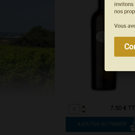
invitons
nos prop
Vous ave
Con
7.50 € T
AJOUTER AU PANIER