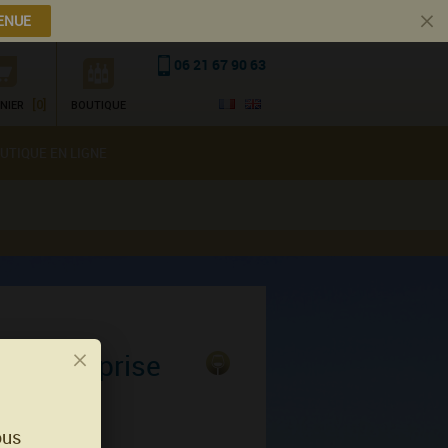
ENUE
06 21 67 90 63
[0]
NIER
BOUTIQUE
UTIQUE EN LIGNE
ouce Surprise
ous