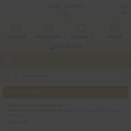
Gestion des cookies
MON COMPTE
NOUVEAU CLIENT ?
[0]
BOUTIQUE
MON PANIER
06 21 67 90 63
MENU
ACTUALITÉS
Fermeture exceptionnelle le...
Chers visiteurs, Les caves seront fermées le lundi 20 juillet 2026 Au plaisir
de vous...
LIRE LA SUITE