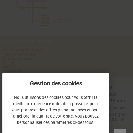
GAMME DE PRODUITS
Haute Culture de Sauvion
Tradition de Sauvion
Château de Fesles
Coffret
Idées Cadeaux
Sans Alcool
Interdiction de vente de
boissons alcoolisées aux
Nous utilisons des cookies pour vous offrir la
mineurs de moins de 18 ans
meilleure éxperience utilisateur possible, pour
la preuve de majorité est exigée
vous proposer des offres personnalisées et pour
au moment de la vente en ligne.
améliorer la qualité de votre site. Vous pouvez
CODE DE LA SANTÉ PUBLIQUE, ART.L 3342-1 ET
personnaliser ces paramètres ci-dessous.
L.3353-3