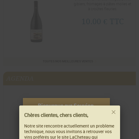
gibiers, fromages à pâtes molles et
à croûtes fleuries.
10.00 € TTC
TOUTES NOS MEILLEURES VENTES
AGENDA
Bienvenue sur Sauvion,
Chères clientes, chers clients,
Pour visiter notre site, vous
devez avoir l'âge légal autorisé
Notre site rencontre actuellement un problème
pour acheter ou consommer de
technique, nous vous invitons à retrouver vos
vins préférés sur le site LaCheteau qui
l'alcool.