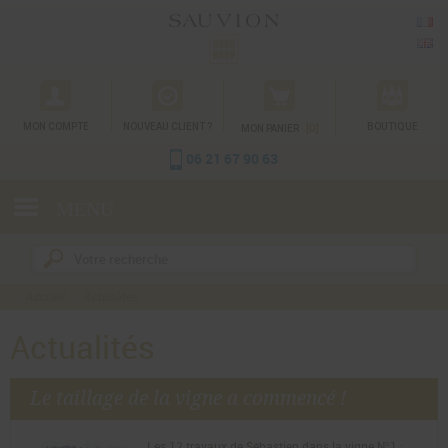
Gestion des cookies
MON COMPTE
NOUVEAU CLIENT ?
[0]
BOUTIQUE
MON PANIER
06 21 67 90 63
MENU
Accueil
Actualités
Actualités
Le taillage de la vigne a commencé !
Les 12 travaux de Sébastien dans la vigne N°1 :