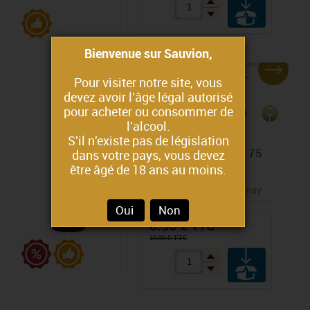
Bienvenue sur Sauvion,
EN DÉTAIL
Pour visiter notre site, vous
devez avoir l'âge légal autorisé
pour acheter ou consommer de
Tradition de Sauvion
- Crémant de Loire
l'alcool.
Chenin Blanc
S'il n'existe pas de législation
Chardonnay - Brut - 75
dans votre pays, vous devez
cl
être âgé de 18 ans au moins.
AOP Crémant de Loire -
Chenin Blanc et Chardonnay
Oui
Non
8.95 € TTC
10.00 € TTC