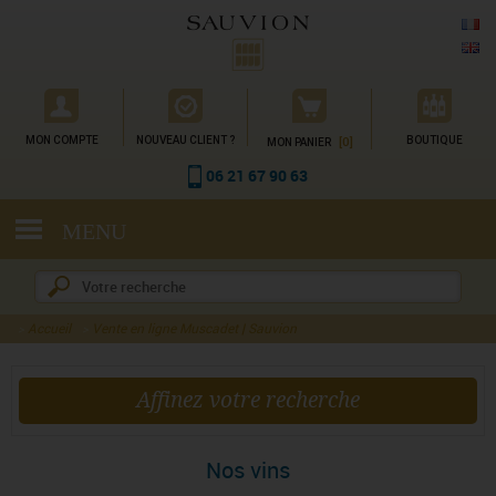
Gestion des cookies
MON COMPTE
NOUVEAU CLIENT ?
[0]
BOUTIQUE
MON PANIER
06 21 67 90 63
MENU
Accueil
Vente en ligne Muscadet | Sauvion
Affinez votre recherche
Nos vins