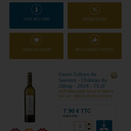
TOUS NOS VINS
PROMOTIONS
COUPS DE COEUR
MEILLEURES VENTES
Haute Culture de
Sauvion - Château du
Cléray - 2024 - 75 cl
AOP Muscadet Sèvre et Maine
sur Lie - Melon de Bourgogne
7.90 € TTC
8.50 € TTC